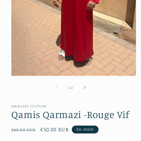
Ouvrir
le
média
de
1
/
2
1
dans
une
fenêtre
EMIRATES COUTURE
Qamis Qarmazi -Rouge Vif
modale
Prix
Prix
€50,00 EUR
En vente
€60,00 EUR
habituel
soldé